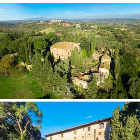
interventi di restauro, e un fabbricato rurale articolato
su tre livelli, con cantine al piano seminterrato e due
appartamenti ai livelli superiori. La proprietà include
inoltre
uliveti e vigneti
, che rappresentano una
preziosa risorsa per chi desiderasse proseguire il
progetto di
attività agricola o vinicola.
Acquistare questa tenuta significa entrare in possesso
di un pezzo unico della storia toscana, un luogo che ha
visto nascere leggende e ha accolto personaggi illustri.
Le colline circostanti, i filari di cipressi e i profumi di una
terra generosa rendono questo luogo un'oasi di pace e
bellezza senza tempo. La villa rappresenta una rara
occasione per chi desidera creare una
dimora
esclusiva
,
progetto ricettivo di lusso
, o dedicarsi ad
un’
attività produttiva
di successo in un contesto che
unisce tradizione, cultura e paesaggi incantevoli.