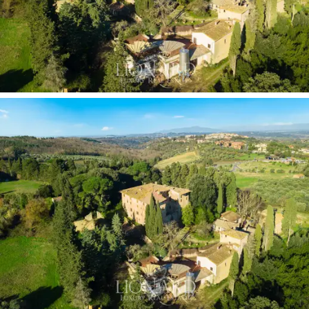
percorsi enogastronomici e culturali d’eccellenza.
Questa straordinaria proprietà è legata a un
personaggio illustre:
Michelangelo
Buonarroti il
Giovane
, nipote del celebre artista del David, visse qui
e scrisse il suo poema “Ajone”. La villa risale al
Rinascimento
, epoca in cui divenne centro di
produzione vinicola
, tradizione mantenuta viva fino
all’epoca contemporanea.
La villa si sviluppa su cinque piani e comprende ampi
spazi ideali per svariate destinazioni d’uso.
Ospita
infatti cantine e magazzini, saloni, uffici e altri spazi di
rappresentanza e numerose camere per una potenziale
struttura ricettiva. Il parco della proprietà, esteso su
2
ettari
, accoglie anche una piscina. Tra i fabbricati
esterni si trovano una chiesa privata, che necessita di