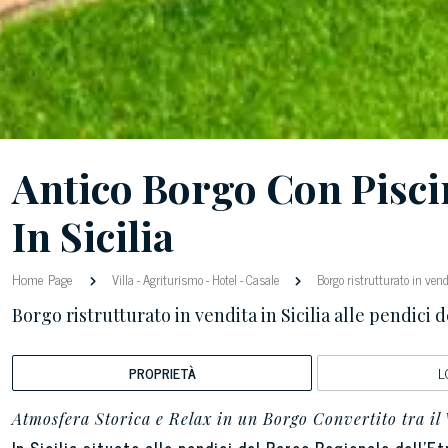
Antico Borgo Con Piscin
In Sicilia
Home Page
Villa
-
Agriturismo
-
Hotel
-
Casale
Borgo ristrutturato in vendi
Borgo ristrutturato in vendita in Sicilia alle pendici
PROPRIETÀ
L
Atmosfera Storica e Relax in un Borgo Convertito tra il