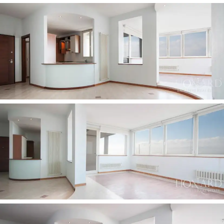
helyen van, egy olyan exkluzív helyen, mely az évek
során sosem veszített jelentőségéből, s mai is az egyik
legismertebb és legkeresettebb vidék.