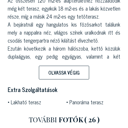
Az összesen 120 m2-es alapterülethez hozzáadódik
még két terasz, egyikük 18 m2-es és a lakás közvetlen
része, míg a másik 24 m2-es egy tetőterasz.
A bejáratnál egy hangulatos kis főzősarkot találunk
mely a nappalira néz, világos színek uralkodnak itt és
csodás tengerpartra néző kilátást élvezhető.
Ezután következik a három hálószoba, kettő közülük
duplaágyas, egy pedig egyágyas, valamint a két
fürdőszoba.
A belső terek hihetetlenül világosak, tágasak és
OLVASSA VÉGIG
szellősek, jó elosztásúak és igen hangulatosak.
A magaslati pozíció garantálja a magánszféra és a lenti
Extra Szolgáltatások
forgalmas utak, a strand zajától való kellemes
Lakható terasz
Panoráma terasz
védelmet.
Nemrégiben teljeskörűen felújításra került az eladó
TOVÁBBI
FOTÓK
( 26 )
tetőtérben lévő luxusapartman, mely hihetetlenül jó