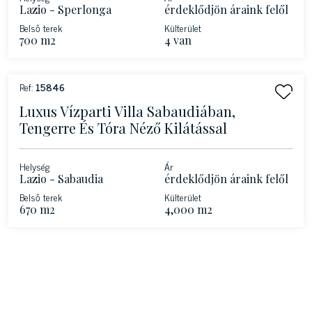
Lazio - Sperlonga
érdeklődjön áraink felől
Belső terek
Külterület
700 m2
4 van
Ref:
15846
Luxus Vízparti Villa Sabaudiában,
Tengerre És Tóra Néző Kilátással
Helység
Ár
Lazio - Sabaudia
érdeklődjön áraink felől
Belső terek
Külterület
670 m2
4,000 m2