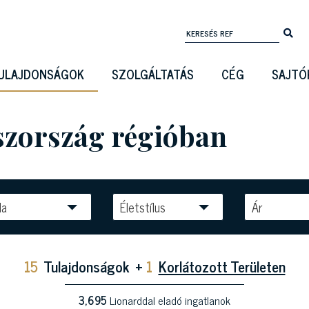
ULAJDONSÁGOK
SZOLGÁLTATÁS
CÉG
SAJTÓ
aszország régióban
la
Életstílus
Ár
15
Tulajdonságok
+
1
Korlátozott Területen
3,695
Lionarddal eladó ingatlanok