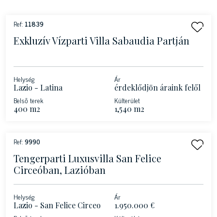
Ref:
11839
Exkluzív Vízparti Villa Sabaudia Partján
Helység
Ár
Lazio - Latina
érdeklődjön áraink felől
Belső terek
Külterület
400 m2
1,540 m2
Ref:
9990
Tengerparti Luxusvilla San Felice
Circeóban, Lazióban
Helység
Ár
Lazio - San Felice Circeo
1.950.000 €