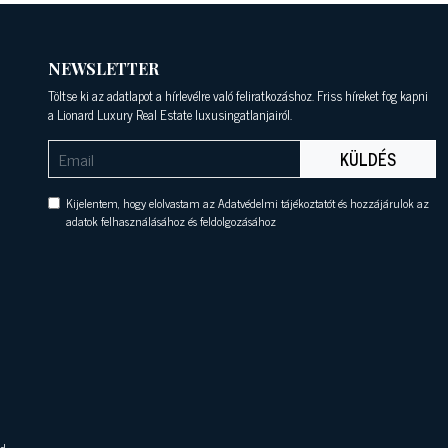
NEWSLETTER
Töltse ki az adatlapot a hírlevélre való feliratkozáshoz. Friss híreket fog kapni
a Lionard Luxury Real Estate luxusingatlanjairól.
KÜLDÉS
Kijelentem, hogy elolvastam az Adatvédelmi tájékoztatót és hozzájárulok az
adatok felhasználásához és feldolgozásához