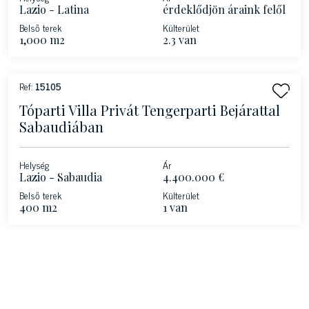
Lazio - Latina
érdeklődjön áraink felől
Belső terek
Külterület
1,000 m2
2.3 van
Ref:
15105
Tóparti Villa Privát Tengerparti Bejárattal
Sabaudiában
Helység
Ár
Lazio - Sabaudia
4.400.000 €
Belső terek
Külterület
400 m2
1 van