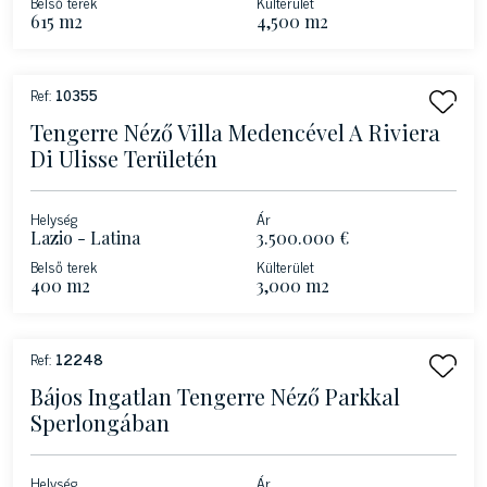
Belső terek
Külterület
615 m2
4,500 m2
Ref:
10355
Tengerre Néző Villa Medencével A Riviera
Di Ulisse Területén
Helység
Ár
Lazio - Latina
3.500.000 €
Belső terek
Külterület
400 m2
3,000 m2
Ref:
12248
Bájos Ingatlan Tengerre Néző Parkkal
Sperlongában
Helység
Ár