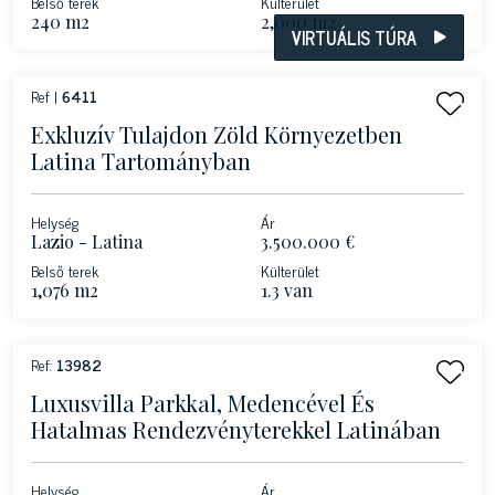
Belső terek
Külterület
240 m2
2,000 m2
VIRTUÁLIS TÚRA
Ref |
6411
Exkluzív Tulajdon Zöld Környezetben
Latina Tartományban
Helység
Ár
Lazio - Latina
3.500.000 €
Belső terek
Külterület
1,076 m2
1.3 van
Ref:
13982
Luxusvilla Parkkal, Medencével És
Hatalmas Rendezvényterekkel Latinában
Helység
Ár