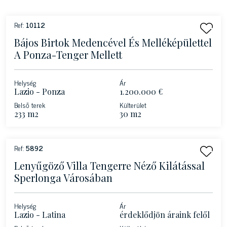
Ref:
10112
Bájos Birtok Medencével És Melléképülettel
A Ponza-Tenger Mellett
Helység
Ár
Lazio - Ponza
1.200.000 €
Belső terek
Külterület
233 m2
30 m2
Ref:
5892
Lenyűgöző Villa Tengerre Néző Kilátással
Sperlonga Városában
Helység
Ár
Lazio - Latina
érdeklődjön áraink felől