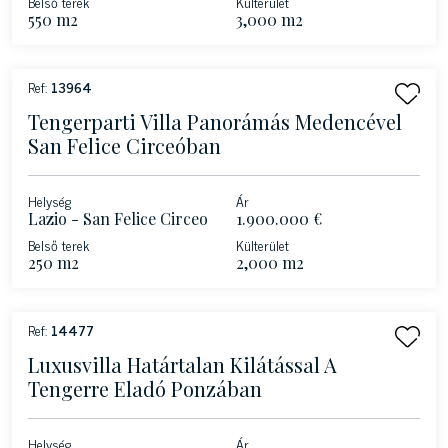
Belső terek
Külterület
550 m2
3,000 m2
Ref:
13964
Tengerparti Villa Panorámás Medencével
San Felice Circeóban
Helység
Ár
Lazio - San Felice Circeo
1.900.000 €
Belső terek
Külterület
250 m2
2,000 m2
Ref:
14477
Luxusvilla Határtalan Kilátással A
Tengerre Eladó Ponzában
Helység
Ár