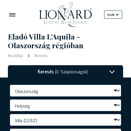
HUN
Eladó Villa L'Aquila -
Olaszország régióban
Kezdőlap
Keresés
Keresés
(0 Tulajdonságok)