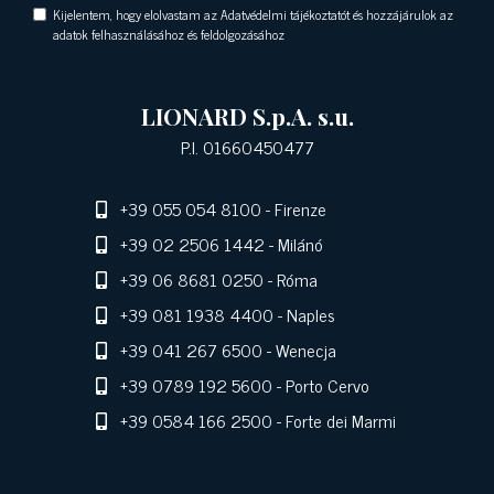
Kijelentem, hogy elolvastam az Adatvédelmi tájékoztatót és hozzájárulok az
adatok felhasználásához és feldolgozásához
LIONARD S.p.A. s.u.
P.I. 01660450477
+39 055 054 8100
- Firenze
+39 02 2506 1442
- Milánó
+39 06 8681 0250
- Róma
+39 081 1938 4400
- Naples
+39 041 267 6500
- Wenecja
+39 0789 192 5600
- Porto Cervo
+39 0584 166 2500
- Forte dei Marmi