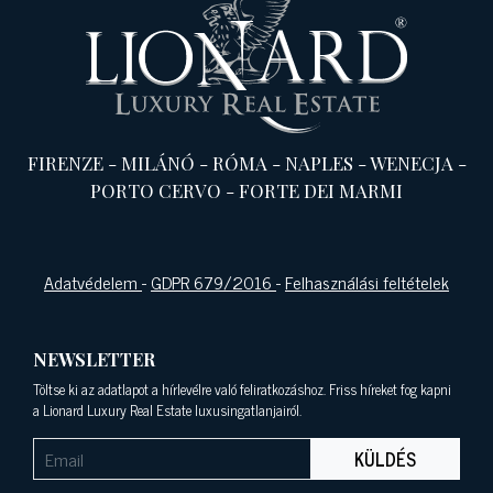
FIRENZE
-
MILÁNÓ
-
RÓMA
-
NAPLES
-
WENECJA
-
PORTO CERVO
-
FORTE DEI MARMI
Adatvédelem
-
GDPR 679/2016
-
Felhasználási feltételek
NEWSLETTER
Töltse ki az adatlapot a hírlevélre való feliratkozáshoz. Friss híreket fog kapni
a Lionard Luxury Real Estate luxusingatlanjairól.
KÜLDÉS