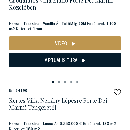
Csodálatos Villa Eladó Forte Dei Marmi
Közelében
Helység:
Toszkána - Versilia
Ár:
Tól 5M ig 10M
Belső terek:
1,100
m2
Külterület:
1 van
VIDEO
VIRTUÁLIS TÚRA
Ref:
14190
Kertes Villa Néhány Lépésre Forte Dei
Marmi Tengerétől
Helység:
Toszkána - Lucca
Ár:
3.250.000 €
Belső terek:
130 m2
Külterület:
180 m2