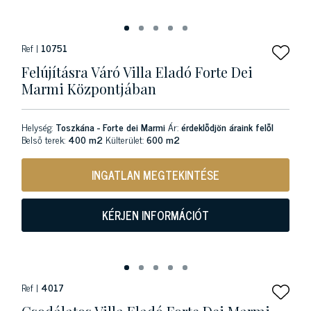
Ref |
10751
Felújításra Váró Villa Eladó Forte Dei
Marmi Központjában
Helység:
Toszkána - Forte dei Marmi
Ár:
érdeklődjön áraink felől
Belső terek:
400 m2
Külterület:
600 m2
INGATLAN MEGTEKINTÉSE
KÉRJEN INFORMÁCIÓT
Ref |
4017