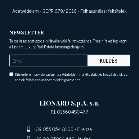
Adatvédelem
-
GDPR 679/2016
-
Felhasználási feltételek
NEWSLETTER
Töltse ki az adatlapot a hírlevélre való feliratkozáshoz. Friss híreket fog kapni
a Lionard Luxury Real Estate luxusingatlanjairól.
KÜLDÉS
Kijelentem, hogy elolvastam az Adatvédelmi tájékoztatót és hozzájárulok az
adatok felhasználásához és feldolgozásához
LIONARD S.p.A. s.u.
P.I. 01660450477
+39 055 054 8100
- Firenze
+39 02 2506 1442
- Milánó