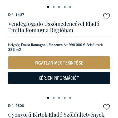
Ref |
1437
Vendégfogadó Úszómedencével Eladó
Emilia Romagna Régióban
Helység:
Emilia Romagna - Piacenza
Ár:
990.000 €
Belső terek:
383 m2
INGATLAN MEGTEKINTÉSE
KÉRJEN INFORMÁCIÓT
Ref |
9306
Gyönyörű Birtok Eladó Szőlőültetvények,