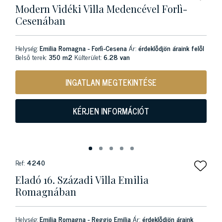
Modern Vidéki Villa Medencével Forlì-
Cesenában
Helység:
Emilia Romagna - Forlì-Cesena
Ár:
érdeklődjön áraink felől
Belső terek:
350 m2
Külterület:
6.28 van
INGATLAN MEGTEKINTÉSE
KÉRJEN INFORMÁCIÓT
Ref:
4240
Eladó 16. Századi Villa Emilia
Romagnában
Helység:
Emilia Romagna - Reggio Emilia
Ár:
érdeklődjön áraink