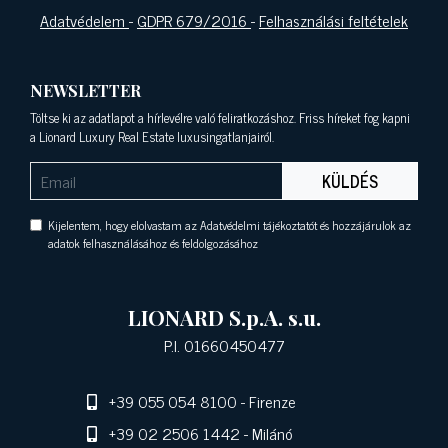
Adatvédelem
-
GDPR 679/2016
-
Felhasználási feltételek
NEWSLETTER
Töltse ki az adatlapot a hírlevélre való feliratkozáshoz. Friss híreket fog kapni
a Lionard Luxury Real Estate luxusingatlanjairól.
KÜLDÉS
Kijelentem, hogy elolvastam az Adatvédelmi tájékoztatót és hozzájárulok az
adatok felhasználásához és feldolgozásához
LIONARD S.p.A. s.u.
P.I. 01660450477
+39 055 054 8100
- Firenze
+39 02 2506 1442
- Milánó