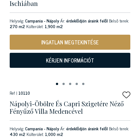
Ischiában
Helység:
Campania - Nápoly
Ár:
érdeklődjön áraink felől
Belső terek:
270 m2
Külterület:
1,900 m2
INGATLAN MEGTEKINTÉSE
KÉRJEN INFORMÁCIÓT
Ref |
10110
Nápolyi-Öbölre És Capri Szigetére Néző
Fényűző Villa Medencével
Helység:
Campania - Nápoly
Ár:
érdeklődjön áraink felől
Belső terek:
430 m2
Külterület:
1,000 m2