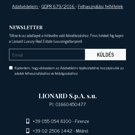
Adatvédelem
-
GDPR 679/2016
-
Felhasználási feltételek
NEWSLETTER
Töltse ki az adatlapot a hírlevélre való feliratkozáshoz. Friss híreket fog kapni
a Lionard Luxury Real Estate luxusingatlanjairól.
KÜLDÉS
Kijelentem, hogy elolvastam az Adatvédelmi tájékoztatót és hozzájárulok az
adatok felhasználásához és feldolgozásához
LIONARD S.p.A. s.u.
P.I. 01660450477
+39 055 054 8100
- Firenze
+39 02 2506 1442
- Milánó