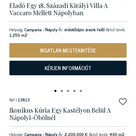
Eladó Egy 18. Századi Királyi Villa A
Vaccaro Mellett Nápolyban
Helység:
Campania - Nápoly
Ár:
érdeklődjön áraink felől
Belső terek:
1,250 m2
INGATLAN MEGTEKINTÉSE
KÉRJEN INFORMÁCIÓT
Ref |
13813
Ikonikus Kúria Egy Kastélyon Belül A
Nápolyi-Öbölnél
Helység:
Campania - Nápoly
Ár:
2.200.000 €
Belső terek:
400 m2