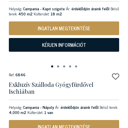
Helység:
Campania - Kapri szigete
Ár:
érdeklődjön áraink felől
Belső
terek:
450 m2
Külterület:
18 m2
INGATLAN MEGTEKINTÉSE
KÉRJEN INFORMÁCIÓT
Ref:
6846
Exkluzív Szálloda Gyógyfürdővel
Ischiában
Helység:
Campania - Nápoly
Ár:
érdeklődjön áraink felől
Belső terek:
4,000 m2
Külterület:
1 van
INGATLAN MEGTEKINTÉSE