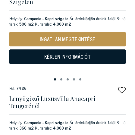
Szigetén
Helység:
Campania - Kapri szigete
Ár:
érdeklődjön áraink felől
Belső
terek:
500 m2
Külterület:
4,000 m2
INGATLAN MEGTEKINTÉSE
KÉRJEN INFORMÁCIÓT
Ref:
7426
Lenyűgöző Luxusvilla Anacapri
Tengerénél
Helység:
Campania - Kapri szigete
Ár:
érdeklődjön áraink felől
Belső
terek:
360 m2
Külterület:
4,000 m2