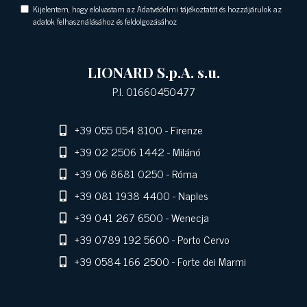
Kijelentem, hogy elolvastam az Adatvédelmi tájékoztatót és hozzájárulok az
adatok felhasználásához és feldolgozásához
LIONARD S.p.A. s.u.
P.I. 01660450477
+39 055 054 8100
- Firenze
+39 02 2506 1442
- Milánó
+39 06 8681 0250
- Róma
+39 081 1938 4400
- Naples
+39 041 267 6500
- Wenecja
+39 0789 192 5600
- Porto Cervo
+39 0584 166 2500
- Forte dei Marmi