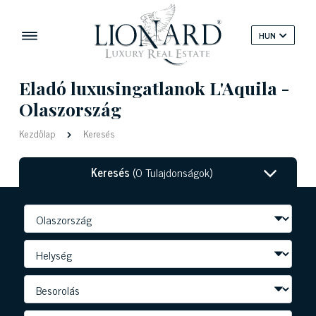
HUN
Eladó luxusingatlanok L'Aquila -
Olaszország
Kezdőlap
Keresés
Keresés
(0 Tulajdonságok)