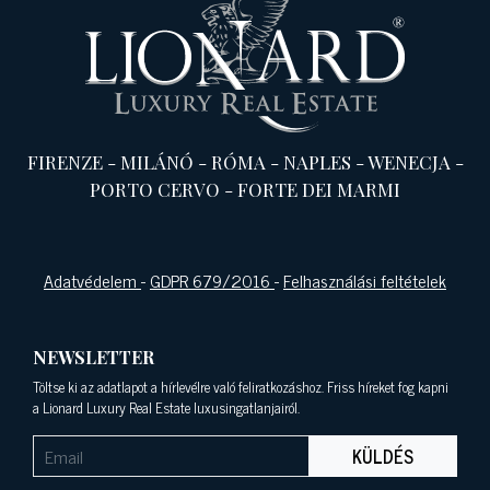
FIRENZE
-
MILÁNÓ
-
RÓMA
-
NAPLES
-
WENECJA
-
PORTO CERVO
-
FORTE DEI MARMI
Adatvédelem
-
GDPR 679/2016
-
Felhasználási feltételek
NEWSLETTER
Töltse ki az adatlapot a hírlevélre való feliratkozáshoz. Friss híreket fog kapni
a Lionard Luxury Real Estate luxusingatlanjairól.
KÜLDÉS