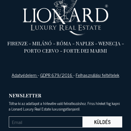
FIRENZE
-
MILÁNÓ
-
RÓMA
-
NAPLES
-
WENECJA
-
PORTO CERVO
-
FORTE DEI MARMI
Adatvédelem
-
GDPR 679/2016
-
Felhasználási feltételek
NEWSLETTER
Töltse ki az adatlapot a hírlevélre való feliratkozáshoz. Friss híreket fog kapni
a Lionard Luxury Real Estate luxusingatlanjairól.
KÜLDÉS