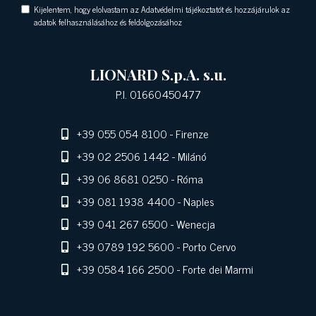
Kijelentem, hogy elolvastam az Adatvédelmi tájékoztatót és hozzájárulok az
adatok felhasználásához és feldolgozásához
LIONARD S.p.A. s.u.
P.I. 01660450477
+39 055 054 8100
- Firenze
+39 02 2506 1442
- Milánó
+39 06 8681 0250
- Róma
+39 081 1938 4400
- Naples
+39 041 267 6500
- Wenecja
+39 0789 192 5600
- Porto Cervo
+39 0584 166 2500
- Forte dei Marmi