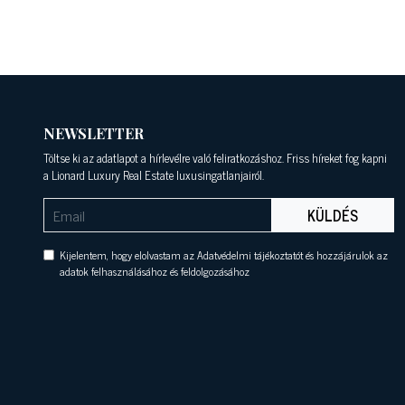
NEWSLETTER
Töltse ki az adatlapot a hírlevélre való feliratkozáshoz. Friss híreket fog kapni
a Lionard Luxury Real Estate luxusingatlanjairól.
KÜLDÉS
Kijelentem, hogy elolvastam az Adatvédelmi tájékoztatót és hozzájárulok az
adatok felhasználásához és feldolgozásához