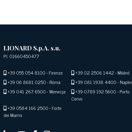
LIONARD S.p.A. s.u.
P.I. 01660450477
+39 055 054 8100
- Firenze
+39 02 2506 1442
- Milánó
+39 06 8681 0250
- Róma
+39 081 1938 4400
- Naple
+39 041 267 6500
- Wenecja
+39 0789 192 5600
- Porto
Cervo
+39 0584 166 2500
- Forte
dei Marmi