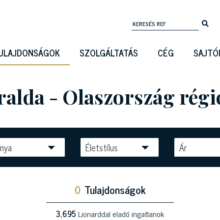
ULAJDONSÁGOK
SZOLGÁLTATÁS
CÉG
SAJTÓ
alda - Olaszország rég
nya
Életstílus
Ár
0
Tulajdonságok
3,695
Lionarddal eladó ingatlanok