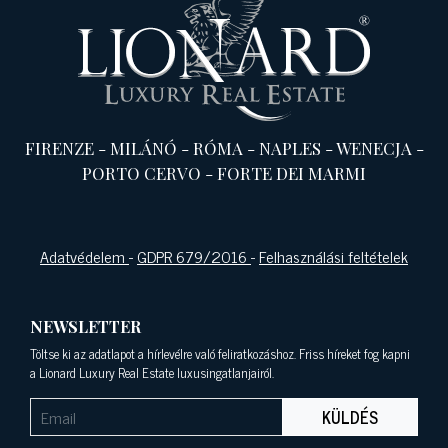
FIRENZE
-
MILÁNÓ
-
RÓMA
-
NAPLES
-
WENECJA
-
PORTO CERVO
-
FORTE DEI MARMI
Adatvédelem
-
GDPR 679/2016
-
Felhasználási feltételek
NEWSLETTER
Töltse ki az adatlapot a hírlevélre való feliratkozáshoz. Friss híreket fog kapni
a Lionard Luxury Real Estate luxusingatlanjairól.
KÜLDÉS