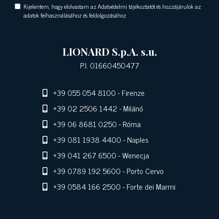
Kijelentem, hogy elolvastam az Adatvédelmi tájékoztatót és hozzájárulok az
adatok felhasználásához és feldolgozásához
LIONARD S.p.A. s.u.
P.I. 01660450477
+39 055 054 8100
- Firenze
+39 02 2506 1442
- Milánó
+39 06 8681 0250
- Róma
+39 081 1938 4400
- Naples
+39 041 267 6500
- Wenecja
+39 0789 192 5600
- Porto Cervo
+39 0584 166 2500
- Forte dei Marmi