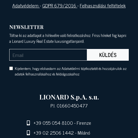
Adatvédelem
-
GDPR 679/2016
-
Felhasználási feltételek
NEWSLETTER
Töltse ki az adatlapot a hírlevélre való feliratkozáshoz. Friss híreket fog kapni
a Lionard Luxury Real Estate luxusingatlanjairól.
KÜLDÉS
Kijelentem, hogy elolvastam az Adatvédelmi tájékoztatót és hozzájárulok az
adatok felhasználásához és feldolgozásához
LIONARD S.p.A. s.u.
P.I. 01660450477
+39 055 054 8100
- Firenze
+39 02 2506 1442
- Milánó