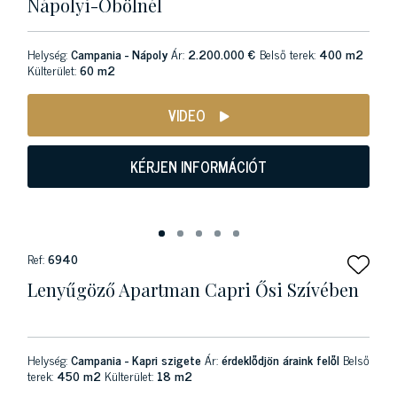
Nápolyi-Öbölnél
Helység:
Campania - Nápoly
Ár:
2.200.000 €
Belső terek:
400 m2
Külterület:
60 m2
VIDEO
KÉRJEN INFORMÁCIÓT
Ref:
6940
Lenyűgöző Apartman Capri Ősi Szívében
Helység:
Campania - Kapri szigete
Ár:
érdeklődjön áraink felől
Belső
terek:
450 m2
Külterület:
18 m2