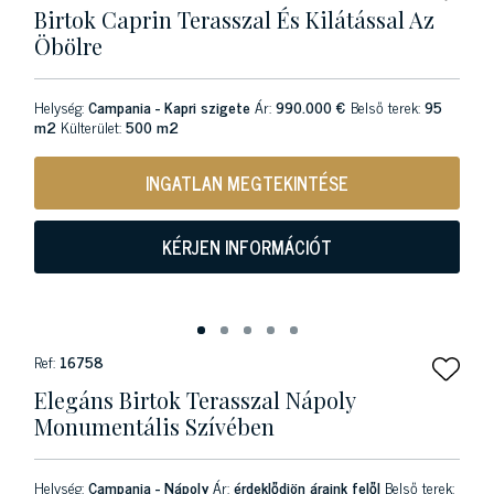
Birtok Caprin Terasszal És Kilátással Az
Öbölre
Helység:
Campania - Kapri szigete
Ár:
990.000 €
Belső terek:
95
m2
Külterület:
500 m2
INGATLAN MEGTEKINTÉSE
KÉRJEN INFORMÁCIÓT
Ref:
16758
Elegáns Birtok Terasszal Nápoly
Monumentális Szívében
Helység:
Campania - Nápoly
Ár:
érdeklődjön áraink felől
Belső terek: