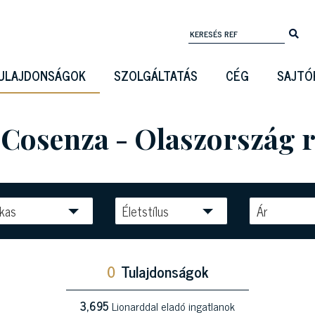
ULAJDONSÁGOK
SZOLGÁLTATÁS
CÉG
SAJTÓ
Cosenza - Olaszország 
kas
Életstílus
Ár
0
Tulajdonságok
3,695
Lionarddal eladó ingatlanok