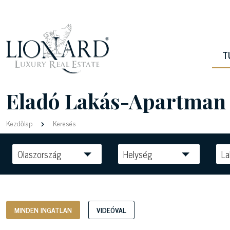
T
Eladó Lakás-Apartman 
Kezdőlap
Keresés
Olaszország
Helység
La
MINDEN INGATLAN
VIDEÓVAL