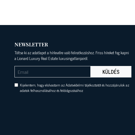
NEWSLETTER
Töltse ki az adatlapot a hírlevélre való feliratkozáshoz. Friss híreket fog kapni
a Lionard Luxury Real Estate luxusingatlanjairól.
KÜLDÉS
Kijelentem, hogy elolvastam az Adatvédelmi tájékoztatót és hozzájárulok az
adatok felhasználásához és feldolgozásához