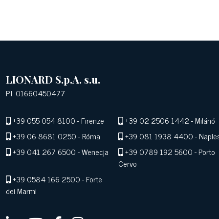
LIONARD S.p.A. s.u.
P.I. 01660450477
+39 055 054 8100
- Firenze
+39 02 2506 1442
- Milánó
+39 06 8681 0250
- Róma
+39 081 1938 4400
- Naple
+39 041 267 6500
- Wenecja
+39 0789 192 5600
- Porto
Cervo
+39 0584 166 2500
- Forte
dei Marmi