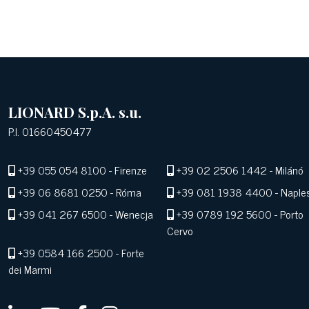
LIONARD S.p.A. s.u.
P.I. 01660450477
+39 055 054 8100
- Firenze
+39 02 2506 1442
- Milánó
+39 06 8681 0250
- Róma
+39 081 1938 4400
- Naple
+39 041 267 6500
- Wenecja
+39 0789 192 5600
- Porto
Cervo
+39 0584 166 2500
- Forte
dei Marmi