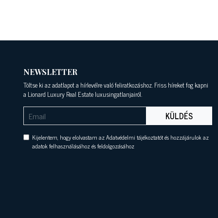
NEWSLETTER
Töltse ki az adatlapot a hírlevélre való feliratkozáshoz. Friss híreket fog kapni
a Lionard Luxury Real Estate luxusingatlanjairól.
KÜLDÉS
Kijelentem, hogy elolvastam az Adatvédelmi tájékoztatót és hozzájárulok az
adatok felhasználásához és feldolgozásához