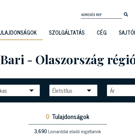
ULAJDONSÁGOK
SZOLGÁLTATÁS
CÉG
SAJTÓ
Bari - Olaszország régi
kas
Életstílus
Ár
0
Tulajdonságok
3,690
Lionarddal eladó ingatlanok