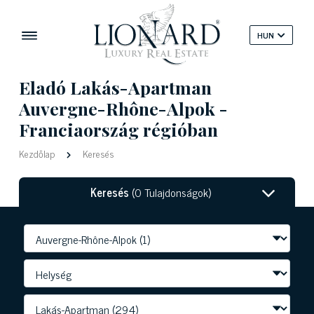
HUN
Eladó Lakás-Apartman
Auvergne-Rhône-Alpok -
Franciaország régióban
Kezdőlap
Keresés
Keresés
(0 Tulajdonságok)