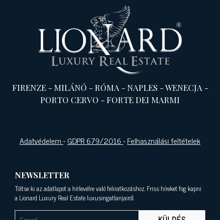
FIRENZE
-
MILÁNÓ
-
RÓMA
-
NAPLES
-
WENECJA
-
PORTO CERVO
-
FORTE DEI MARMI
Adatvédelem
-
GDPR 679/2016
-
Felhasználási feltételek
NEWSLETTER
Töltse ki az adatlapot a hírlevélre való feliratkozáshoz. Friss híreket fog kapni
a Lionard Luxury Real Estate luxusingatlanjairól.
KÜLDÉS