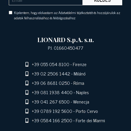
Kijelentem, hogy elolvastam az Adatvédelmi tájékoztatót és hozzájárulok az
adatok felhasználásához és feldolgozásához
LIONARD S.p.A. s.u.
P.I. 01660450477
+39 055 054 8100
- Firenze
+39 02 2506 1442
- Milánó
+39 06 8681 0250
- Róma
+39 081 1938 4400
- Naples
+39 041 267 6500
- Wenecja
+39 0789 192 5600
- Porto Cervo
+39 0584 166 2500
- Forte dei Marmi