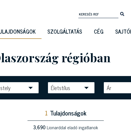
ULAJDONSÁGOK
SZOLGÁLTATÁS
CÉG
SAJTÓ
Olaszország régióban
stely
Életstílus
Ár
1
Tulajdonságok
3,690
Lionarddal eladó ingatlanok