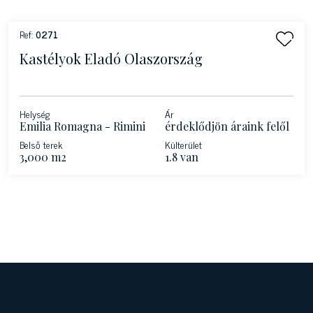
Ref:
0271
Kastélyok Eladó Olaszország
Helység
Ár
Emilia Romagna - Rimini
érdeklődjön áraink felől
Belső terek
Külterület
3,000 m2
1.8 van