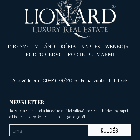
FIRENZE
-
MILÁNÓ
-
RÓMA
-
NAPLES
-
WENECJA
-
PORTO CERVO
-
FORTE DEI MARMI
Adatvédelem
-
GDPR 679/2016
-
Felhasználási feltételek
NEWSLETTER
Töltse ki az adatlapot a hírlevélre való feliratkozáshoz. Friss híreket fog kapni
a Lionard Luxury Real Estate luxusingatlanjairól.
KÜLDÉS