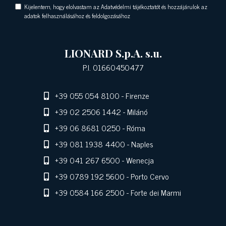
Kijelentem, hogy elolvastam az Adatvédelmi tájékoztatót és hozzájárulok az
adatok felhasználásához és feldolgozásához
LIONARD S.p.A. s.u.
P.I. 01660450477
+39 055 054 8100
- Firenze
+39 02 2506 1442
- Milánó
+39 06 8681 0250
- Róma
+39 081 1938 4400
- Naples
+39 041 267 6500
- Wenecja
+39 0789 192 5600
- Porto Cervo
+39 0584 166 2500
- Forte dei Marmi