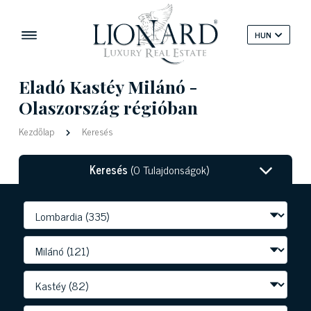
HUN
Eladó Kastéy Milánó -
Olaszország régióban
Kezdőlap
Keresés
Keresés
(0 Tulajdonságok)