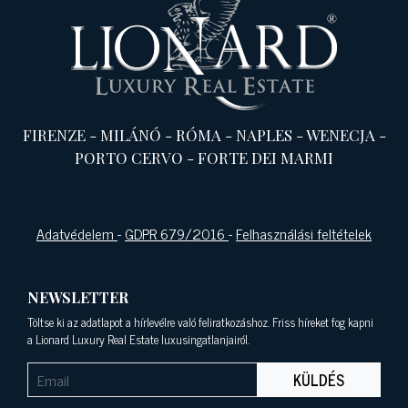
FIRENZE
-
MILÁNÓ
-
RÓMA
-
NAPLES
-
WENECJA
-
PORTO CERVO
-
FORTE DEI MARMI
Adatvédelem
-
GDPR 679/2016
-
Felhasználási feltételek
NEWSLETTER
Töltse ki az adatlapot a hírlevélre való feliratkozáshoz. Friss híreket fog kapni
a Lionard Luxury Real Estate luxusingatlanjairól.
KÜLDÉS