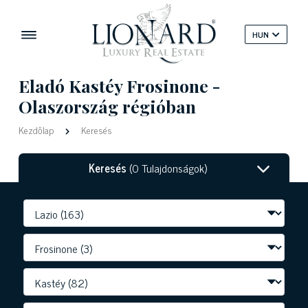
HUN
Eladó Kastéy Frosinone -
Olaszország régióban
Kezdőlap
Keresés
Keresés
(0 Tulajdonságok)