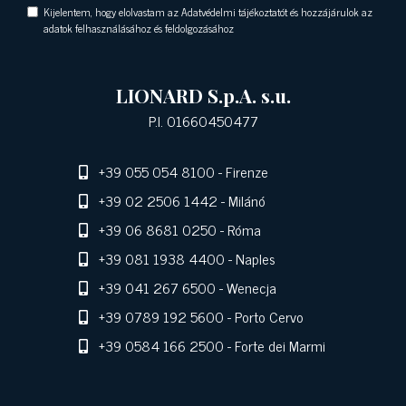
Kijelentem, hogy elolvastam az Adatvédelmi tájékoztatót és hozzájárulok az
adatok felhasználásához és feldolgozásához
LIONARD S.p.A. s.u.
P.I. 01660450477
+39 055 054 8100
- Firenze
+39 02 2506 1442
- Milánó
+39 06 8681 0250
- Róma
+39 081 1938 4400
- Naples
+39 041 267 6500
- Wenecja
+39 0789 192 5600
- Porto Cervo
+39 0584 166 2500
- Forte dei Marmi