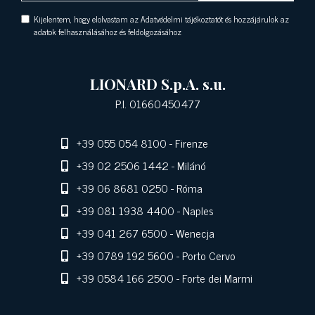
Kijelentem, hogy elolvastam az Adatvédelmi tájékoztatót és hozzájárulok az
adatok felhasználásához és feldolgozásához
LIONARD S.p.A. s.u.
P.I. 01660450477
+39 055 054 8100
- Firenze
+39 02 2506 1442
- Milánó
+39 06 8681 0250
- Róma
+39 081 1938 4400
- Naples
+39 041 267 6500
- Wenecja
+39 0789 192 5600
- Porto Cervo
+39 0584 166 2500
- Forte dei Marmi