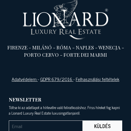
FIRENZE
-
MILÁNÓ
-
RÓMA
-
NAPLES
-
WENECJA
-
PORTO CERVO
-
FORTE DEI MARMI
Adatvédelem
-
GDPR 679/2016
-
Felhasználási feltételek
NEWSLETTER
Töltse ki az adatlapot a hírlevélre való feliratkozáshoz. Friss híreket fog kapni
a Lionard Luxury Real Estate luxusingatlanjairól.
KÜLDÉS