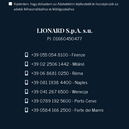
Kijelentem, hogy elolvastam az Adatvédelmi tájékoztatót és hozzájárulok az
adatok felhasználásához és feldolgozásához
LIONARD S.p.A. s.u.
P.I. 01660450477
+39 055 054 8100
- Firenze
+39 02 2506 1442
- Milánó
+39 06 8681 0250
- Róma
+39 081 1938 4400
- Naples
+39 041 267 6500
- Wenecja
+39 0789 192 5600
- Porto Cervo
+39 0584 166 2500
- Forte dei Marmi