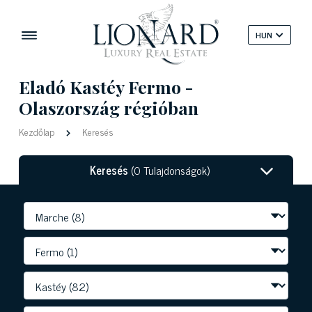
HUN
Eladó Kastéy Fermo -
Olaszország régióban
Kezdőlap
Keresés
Keresés
(0 Tulajdonságok)