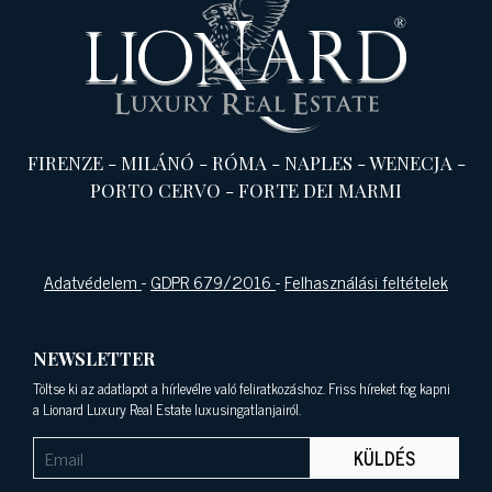
FIRENZE
-
MILÁNÓ
-
RÓMA
-
NAPLES
-
WENECJA
-
PORTO CERVO
-
FORTE DEI MARMI
Adatvédelem
-
GDPR 679/2016
-
Felhasználási feltételek
NEWSLETTER
Töltse ki az adatlapot a hírlevélre való feliratkozáshoz. Friss híreket fog kapni
a Lionard Luxury Real Estate luxusingatlanjairól.
KÜLDÉS