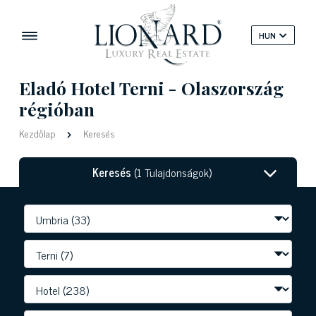
HUN
Eladó Hotel Terni - Olaszország
régióban
Kezdőlap
Keresés
Keresés
(1 Tulajdonságok)