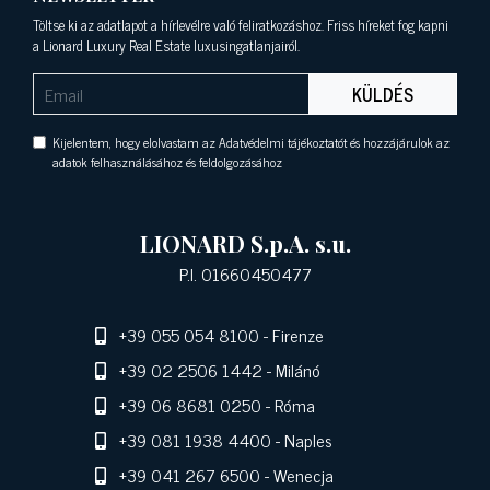
Töltse ki az adatlapot a hírlevélre való feliratkozáshoz. Friss híreket fog kapni
a Lionard Luxury Real Estate luxusingatlanjairól.
KÜLDÉS
Kijelentem, hogy elolvastam az Adatvédelmi tájékoztatót és hozzájárulok az
adatok felhasználásához és feldolgozásához
LIONARD S.p.A. s.u.
P.I. 01660450477
+39 055 054 8100
- Firenze
+39 02 2506 1442
- Milánó
+39 06 8681 0250
- Róma
+39 081 1938 4400
- Naples
+39 041 267 6500
- Wenecja