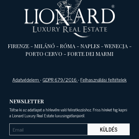
FIRENZE
-
MILÁNÓ
-
RÓMA
-
NAPLES
-
WENECJA
-
PORTO CERVO
-
FORTE DEI MARMI
Adatvédelem
-
GDPR 679/2016
-
Felhasználási feltételek
NEWSLETTER
Töltse ki az adatlapot a hírlevélre való feliratkozáshoz. Friss híreket fog kapni
a Lionard Luxury Real Estate luxusingatlanjairól.
KÜLDÉS