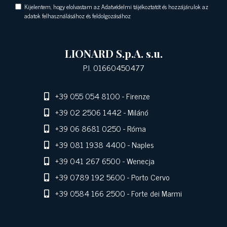
Kijelentem, hogy elolvastam az Adatvédelmi tájékoztatót és hozzájárulok az
adatok felhasználásához és feldolgozásához
LIONARD S.p.A. s.u.
P.I. 01660450477
+39 055 054 8100
- Firenze
+39 02 2506 1442
- Milánó
+39 06 8681 0250
- Róma
+39 081 1938 4400
- Naples
+39 041 267 6500
- Wenecja
+39 0789 192 5600
- Porto Cervo
+39 0584 166 2500
- Forte dei Marmi