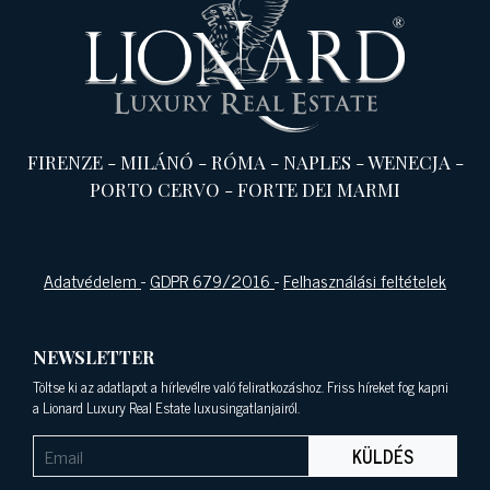
FIRENZE
-
MILÁNÓ
-
RÓMA
-
NAPLES
-
WENECJA
-
PORTO CERVO
-
FORTE DEI MARMI
Adatvédelem
-
GDPR 679/2016
-
Felhasználási feltételek
NEWSLETTER
Töltse ki az adatlapot a hírlevélre való feliratkozáshoz. Friss híreket fog kapni
a Lionard Luxury Real Estate luxusingatlanjairól.
KÜLDÉS