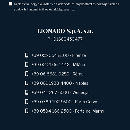
Kijelentem, hogy elolvastam az Adatvédelmi tájékoztatót és hozzájárulok az
adatok felhasználásához és feldolgozásához
LIONARD S.p.A. s.u.
P.I. 01660450477
+39 055 054 8100
- Firenze
+39 02 2506 1442
- Milánó
+39 06 8681 0250
- Róma
+39 081 1938 4400
- Naples
+39 041 267 6500
- Wenecja
+39 0789 192 5600
- Porto Cervo
+39 0584 166 2500
- Forte dei Marmi