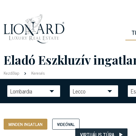
T
Eladó Eszkluzív ingatl
Kezdőlap
Keresés
Lombardia
Lecco
Es
MINDEN INGATLAN
VIDEÓVAL
VIRTUÁLIS TÚRA