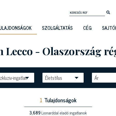
ULAJDONSÁGOK
SZOLGÁLTATÁS
CÉG
SAJTÓ
an Lecco - Olaszország r
zkluziv-ingatlan
Életstílus
Ár
1
Tulajdonságok
3,689
Lionarddal eladó ingatlanok