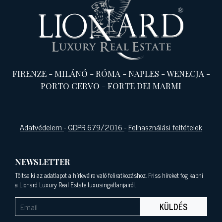
FIRENZE
-
MILÁNÓ
-
RÓMA
-
NAPLES
-
WENECJA
-
PORTO CERVO
-
FORTE DEI MARMI
Adatvédelem
-
GDPR 679/2016
-
Felhasználási feltételek
NEWSLETTER
Töltse ki az adatlapot a hírlevélre való feliratkozáshoz. Friss híreket fog kapni
a Lionard Luxury Real Estate luxusingatlanjairól.
KÜLDÉS