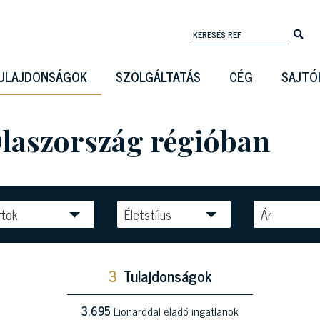
ULAJDONSÁGOK
SZOLGÁLTATÁS
CÉG
SAJTÓ
Olaszország régióban
rtok
Életstílus
Ár
3
Tulajdonságok
3,695
Lionarddal eladó ingatlanok