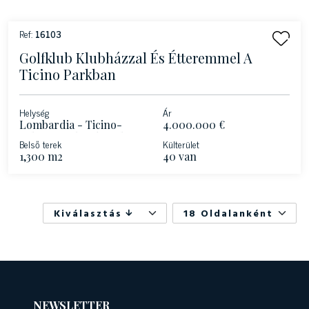
Ref:
16103
Golfklub Klubházzal És Étteremmel A
Ticino Parkban
Helység
Ár
Lombardia - Ticino-
4.000.000 €
völgyi Lombard Park
Belső terek
Külterület
1,300 m2
40 van
Kiválasztás
18 Oldalanként
NEWSLETTER