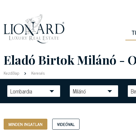
T
Eladó Birtok Milánó - 
Kezdőlap
Keresés
Lombardia
Milánó
Bi
MINDEN INGATLAN
VIDEÓVAL