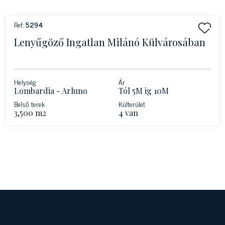
Ref:
5294
Lenyűgöző Ingatlan Milánó Külvárosában
Helység
Ár
Lombardia - Arluno
Tól 5M ig 10M
Belső terek
Külterület
3,500 m2
4 van