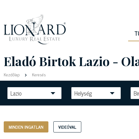
T
Eladó Birtok Lazio - O
Kezdőlap
Keresés
Lazio
Helység
Bi
MINDEN INGATLAN
VIDEÓVAL