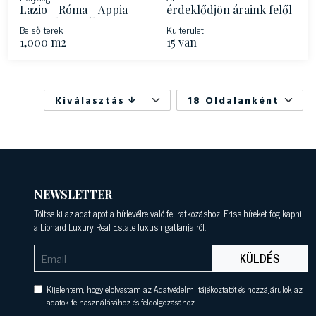
Lazio - Róma - Appia
érdeklődjön áraink felől
Antica környéke
Belső terek
Külterület
1,000 m2
15 van
Kiválasztás
18 Oldalanként
NEWSLETTER
Töltse ki az adatlapot a hírlevélre való feliratkozáshoz. Friss híreket fog kapni
a Lionard Luxury Real Estate luxusingatlanjairól.
KÜLDÉS
Kijelentem, hogy elolvastam az Adatvédelmi tájékoztatót és hozzájárulok az
adatok felhasználásához és feldolgozásához