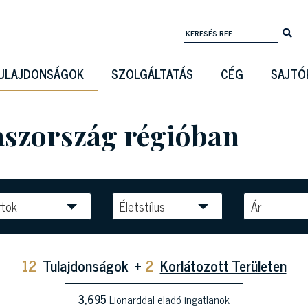
ULAJDONSÁGOK
SZOLGÁLTATÁS
CÉG
SAJTÓ
laszország régióban
rtok
Életstílus
Ár
12
Tulajdonságok
+
2
Korlátozott Területen
3,695
Lionarddal eladó ingatlanok