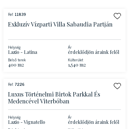
Ref:
11839
Exkluzív Vízparti Villa Sabaudia Partján
Helység
Ár
Lazio - Latina
érdeklődjön áraink felől
Belső terek
Külterület
400 m2
1,540 m2
Ref:
7226
Luxus Történelmi Birtok Parkkal És
Medencével Viterbóban
Helység
Ár
Lazio - Vignatello
érdeklődjön áraink felől