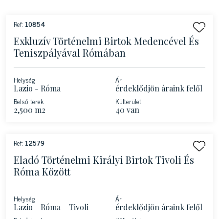
Ref:
10854
Exkluzív Történelmi Birtok Medencével És
Teniszpályával Rómában
Helység
Ár
Lazio - Róma
érdeklődjön áraink felől
Belső terek
Külterület
2,500 m2
40 van
Ref:
12579
Eladó Történelmi Királyi Birtok Tivoli És
Róma Között
Helység
Ár
Lazio - Róma – Tivoli
érdeklődjön áraink felől