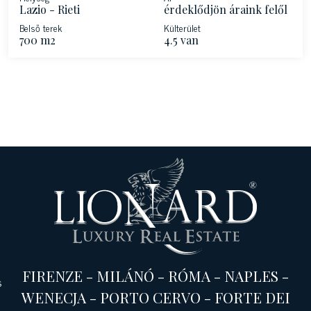
Lazio - Rieti
érdeklődjön áraink felől
Belső terek
Külterület
700 m2
4.5 van
FIRENZE
-
MILÁNÓ
-
RÓMA
-
NAPLES
-
s
WENECJA
-
PORTO CERVO
-
FORTE DEI