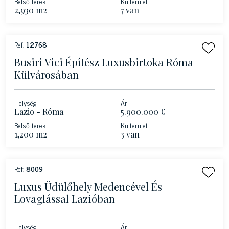
Belső terek
Külterület
2,930 m2
7 van
Ref:
12768
Busiri Vici Építész Luxusbirtoka Róma
Külvárosában
Helység
Ár
Lazio - Róma
5.900.000 €
Belső terek
Külterület
1,200 m2
3 van
Ref:
8009
Luxus Üdülőhely Medencével És
Lovaglással Lazióban
Helység
Ár