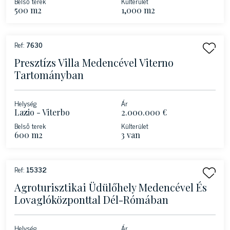
Belső terek
Külterület
500 m2
1,000 m2
Ref:
7630
Presztízs Villa Medencével Viterno
Tartományban
Helység
Ár
Lazio - Viterbo
2.000.000 €
Belső terek
Külterület
600 m2
3 van
Ref:
15332
Agroturisztikai Üdülőhely Medencével És
Lovaglóközponttal Dél-Rómában
Helység
Ár