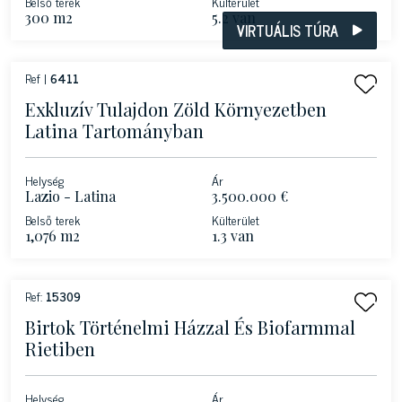
Belső terek
Külterület
300 m2
5.2 van
VIRTUÁLIS TÚRA
Ref |
6411
Exkluzív Tulajdon Zöld Környezetben
Latina Tartományban
Helység
Ár
Lazio - Latina
3.500.000 €
Belső terek
Külterület
1,076 m2
1.3 van
Ref:
15309
Birtok Történelmi Házzal És Biofarmmal
Rietiben
Helység
Ár