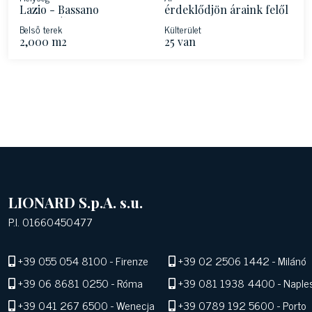
Lazio - Bassano
érdeklődjön áraink felől
Teverinában
Belső terek
Külterület
2,000 m2
25 van
LIONARD S.p.A. s.u.
P.I. 01660450477
+39 055 054 8100
- Firenze
+39 02 2506 1442
- Milánó
+39 06 8681 0250
- Róma
+39 081 1938 4400
- Naple
+39 041 267 6500
- Wenecja
+39 0789 192 5600
- Porto