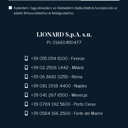
Kijelentem, hogy elolvastam az Adatvédelmi tájékoztatót és hozzájárulok az
adatok felhasználásához és feldolgozásához
LIONARD S.p.A. s.u.
P.I. 01660450477
+39 055 054 8100
- Firenze
+39 02 2506 1442
- Milánó
+39 06 8681 0250
- Róma
+39 081 1938 4400
- Naples
+39 041 267 6500
- Wenecja
+39 0789 192 5600
- Porto Cervo
+39 0584 166 2500
- Forte dei Marmi