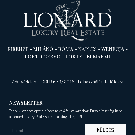
FIRENZE
-
MILÁNÓ
-
RÓMA
-
NAPLES
-
WENECJA
-
PORTO CERVO
-
FORTE DEI MARMI
Adatvédelem
-
GDPR 679/2016
-
Felhasználási feltételek
NEWSLETTER
Töltse ki az adatlapot a hírlevélre való feliratkozáshoz. Friss híreket fog kapni
a Lionard Luxury Real Estate luxusingatlanjairól.
KÜLDÉS