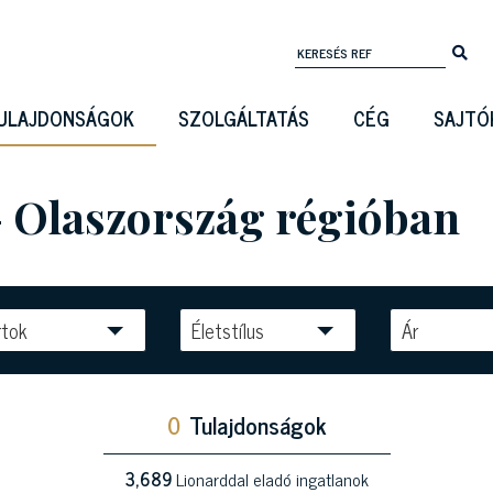
ULAJDONSÁGOK
SZOLGÁLTATÁS
CÉG
SAJTÓ
- Olaszország régióban
rtok
Életstílus
Ár
0
Tulajdonságok
3,689
Lionarddal eladó ingatlanok