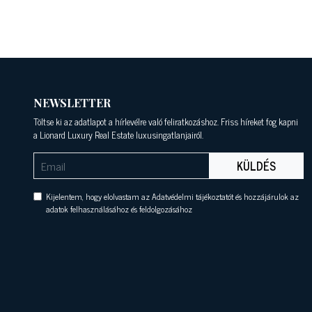
NEWSLETTER
Töltse ki az adatlapot a hírlevélre való feliratkozáshoz. Friss híreket fog kapni
a Lionard Luxury Real Estate luxusingatlanjairól.
KÜLDÉS
Kijelentem, hogy elolvastam az Adatvédelmi tájékoztatót és hozzájárulok az
adatok felhasználásához és feldolgozásához