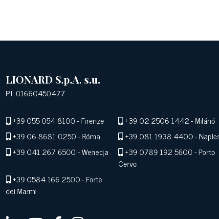
LIONARD S.p.A. s.u.
P.I. 01660450477
+39 055 054 8100
- Firenze
+39 02 2506 1442
- Milánó
+39 06 8681 0250
- Róma
+39 081 1938 4400
- Naple
+39 041 267 6500
- Wenecja
+39 0789 192 5600
- Porto
Cervo
+39 0584 166 2500
- Forte
dei Marmi