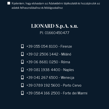
Kijelentem, hogy elolvastam az Adatvédelmi tájékoztatót és hozzájárulok az
adatok felhasználásához és feldolgozásához
LIONARD S.p.A. s.u.
P.I. 01660450477
+39 055 054 8100
- Firenze
+39 02 2506 1442
- Milánó
+39 06 8681 0250
- Róma
+39 081 1938 4400
- Naples
+39 041 267 6500
- Wenecja
+39 0789 192 5600
- Porto Cervo
+39 0584 166 2500
- Forte dei Marmi