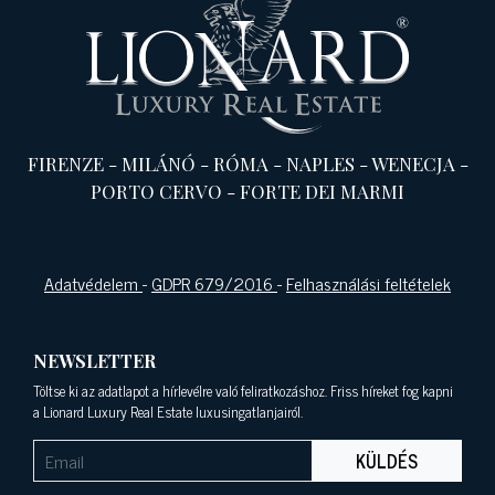
FIRENZE
-
MILÁNÓ
-
RÓMA
-
NAPLES
-
WENECJA
-
PORTO CERVO
-
FORTE DEI MARMI
Adatvédelem
-
GDPR 679/2016
-
Felhasználási feltételek
NEWSLETTER
Töltse ki az adatlapot a hírlevélre való feliratkozáshoz. Friss híreket fog kapni
a Lionard Luxury Real Estate luxusingatlanjairól.
KÜLDÉS