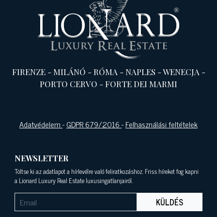
FIRENZE
-
MILÁNÓ
-
RÓMA
-
NAPLES
-
WENECJA
-
PORTO CERVO
-
FORTE DEI MARMI
Adatvédelem
-
GDPR 679/2016
-
Felhasználási feltételek
NEWSLETTER
Töltse ki az adatlapot a hírlevélre való feliratkozáshoz. Friss híreket fog kapni
a Lionard Luxury Real Estate luxusingatlanjairól.
KÜLDÉS