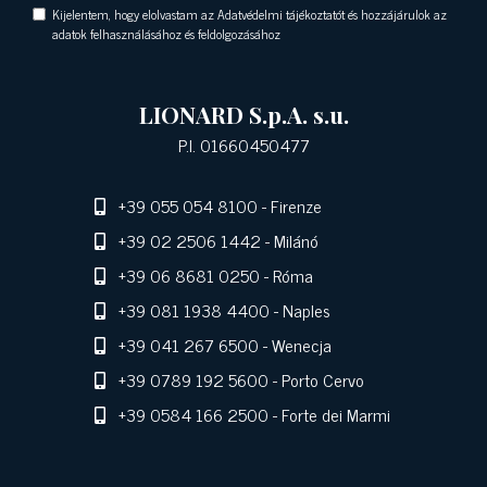
Kijelentem, hogy elolvastam az Adatvédelmi tájékoztatót és hozzájárulok az
adatok felhasználásához és feldolgozásához
LIONARD S.p.A. s.u.
P.I. 01660450477
+39 055 054 8100
- Firenze
+39 02 2506 1442
- Milánó
+39 06 8681 0250
- Róma
+39 081 1938 4400
- Naples
+39 041 267 6500
- Wenecja
+39 0789 192 5600
- Porto Cervo
+39 0584 166 2500
- Forte dei Marmi