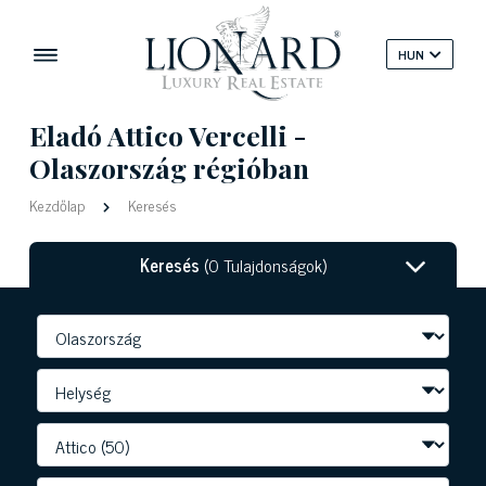
HUN
Eladó Attico Vercelli -
Olaszország régióban
Kezdőlap
Keresés
Keresés
(0 Tulajdonságok)