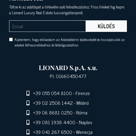
Töltse ki az adatlapot a hírlevélre való feliratkozáshoz. Friss híreket fog kapni
a Lionard Luxury Real Estate luxusingatlanjairól.
KÜLDÉS
Kijelentem, hogy elolvastam az Adatvédelmi tájékoztatót és hozzájárulok az
adatok felhasználásához és feldolgozásához
LIONARD S.p.A. s.u.
P.I. 01660450477
+39 055 054 8100
- Firenze
+39 02 2506 1442
- Milánó
+39 06 8681 0250
- Róma
+39 081 1938 4400
- Naples
+39 041 267 6500
- Wenecja