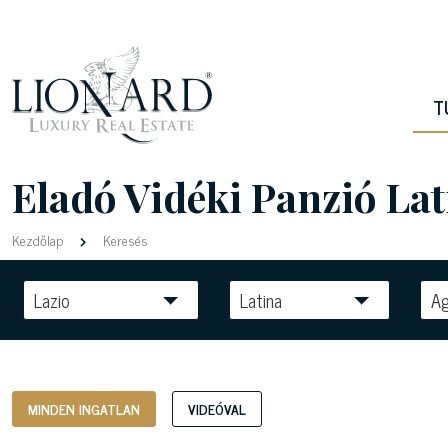
T
Eladó Vidéki Panzió La
Kezdőlap
Keresés
Lazio
Latina
Ag
MINDEN INGATLAN
VIDEÓVAL