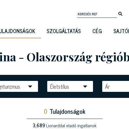
ULAJDONSÁGOK
SZOLGÁLTATÁS
CÉG
SAJTÓ
tina - Olaszország régió
riturizmus
Életstílus
Ár
0
Tulajdonságok
3,689
Lionarddal eladó ingatlanok