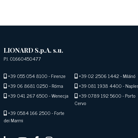
LIONARD S.p.A. s.u.
P.I. 01660450477
+39 055 054 8100
- Firenze
+39 02 2506 1442
- Milánó
+39 06 8681 0250
- Róma
+39 081 1938 4400
- Naple
+39 041 267 6500
- Wenecja
+39 0789 192 5600
- Porto
Cervo
+39 0584 166 2500
- Forte
dei Marmi