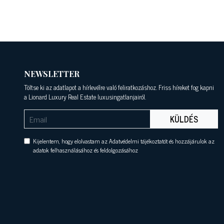
NEWSLETTER
Töltse ki az adatlapot a hírlevélre való feliratkozáshoz. Friss híreket fog kapni
a Lionard Luxury Real Estate luxusingatlanjairól.
KÜLDÉS
Kijelentem, hogy elolvastam az Adatvédelmi tájékoztatót és hozzájárulok az
adatok felhasználásához és feldolgozásához