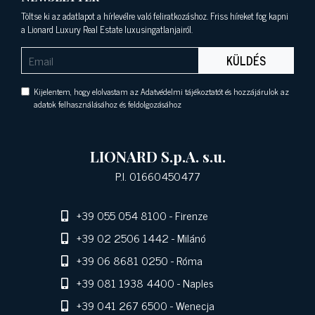
Töltse ki az adatlapot a hírlevélre való feliratkozáshoz. Friss híreket fog kapni
a Lionard Luxury Real Estate luxusingatlanjairól.
KÜLDÉS
Kijelentem, hogy elolvastam az Adatvédelmi tájékoztatót és hozzájárulok az
adatok felhasználásához és feldolgozásához
LIONARD S.p.A. s.u.
P.I. 01660450477
+39 055 054 8100
- Firenze
+39 02 2506 1442
- Milánó
+39 06 8681 0250
- Róma
+39 081 1938 4400
- Naples
+39 041 267 6500
- Wenecja