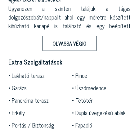
Ugyanezen a szinten találjuk a tágas
dolgozószobát/nappalit ahol egy méretre készített
kihúzható kanapé is található és egy beépített
fürdőszoba, egy nagy konyha, egyedi bútorokkal, egy
mosókonyha és egy a vendégek számára fenntartott
OLVASSA VÉGIG
fürdőszoba, valamint egy nagy gardrób.
A hálórészleg a lakás bal szárnyán található: egy nagy
Extra Szolgáltatások
központi hálószobából áll, melyhez saját terasz is
Lakható terasz
Pince
tartozik, a Dómra néző fantasztikus kilátással, illetve
további három hálószoba, mind egyedi bútorokkal, és
Garázs
Úszómedence
egy fürdőszoba fekete mozaikkal kirakott elegáns
Panoráma terasz
Tetőtér
fürdőkáddal. A központi hálószoba közelében található
a wellness részleg hidromasszázs medencével és
Erkély
Dupla üvegezésű ablak
színterápiás kabinnal, szaunával, gőzfürdővel,
Portás / Biztonság
Fapadló
zuhanyzóval és dupla mosdókagylóval, illetve külön
mellékhelységekkel.