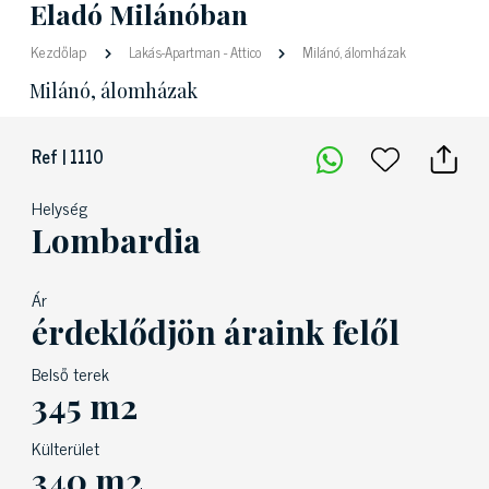
Eladó Milánóban
Kezdőlap
Lakás-Apartman
-
Attico
Milánó, álomházak
Milánó, álomházak
Ref | 1110
Helység
Lombardia
Ár
érdeklődjön áraink felől
Belső terek
345 m2
Külterület
340 m2