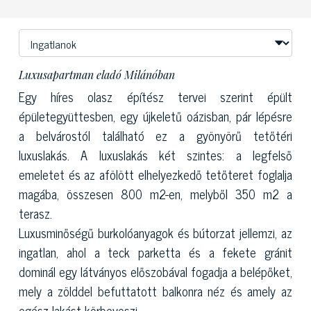
Luxusapartman eladó Milánóban
Egy híres olasz építész tervei szerint épült
épületegyüttesben, egy újkeletű oázisban, pár lépésre
a belvárostól található ez a gyönyörű tetőtéri
luxuslakás. A luxuslakás két szintes: a legfelső
emeletet és az afölött elhelyezkedő tetőteret foglalja
magába, összesen 800 m2-en, melyből 350 m2 a
terasz.
Luxusminőségű burkolóanyagok és bútorzat jellemzi, az
ingatlan, ahol a teck parketta és a fekete gránit
dominál egy látványos előszobával fogadja a belépőket,
mely a zölddel befuttatott balkonra néz és amely az
egész lakást körbeveszi.