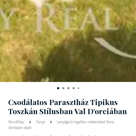
Csodálatos Parasztház Tipikus
Toszkán Stílusban Val D'orciában
Kezdőlap
Tanya
Lenyűgöző ingatlan medencével Siena
dombjain eladó