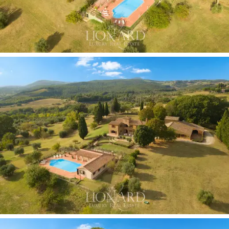
veszik körül az ingatlant, így
igazi toszkán álom.
Ez a csodálatos parasztház eladó, tipikus toszkán
vidéki stílusban, ideális a magánélet élvezetéhez a
toszkán dombok között, csak egy lépésre a közeli
városok szolgáltatásaitól.