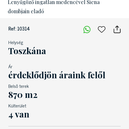
Lenyűgöző ingatlan medencével Siena
dombjain eladó
Ref: 10314
Helység
Toszkána
Ár
érdeklődjön áraink felől
Belső terek
870 m2
Külterület
4 van