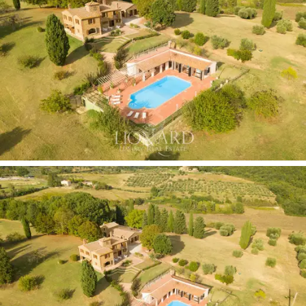
fürdőszoba található, amelyek maximális kényelmet és
magánéletet biztosítanak.
A két, egyszintes melléképületben nappali és felszerelt
konyha található. A csendes hálórészben hat hálószoba
és négy fürdőszoba található. Az ingatlanhoz tartozik
egy negyedik, 100 nm-es épület, jelenleg garázsként
működik.
Az ingatlant 40 000 nm-es föld veszi körül, amely 10
000 nm-es kert és 40 000 nm olajfaliget között oszlik
meg. Egy csodálatos panorámás úszómedence
gazdagítja, és tökéletes hátteret kínál a pihentető
sétákhoz és a szemlélődés pillanataihoz. A panorámás
úszómedence ideális hely a hűsölésre a forró nyári
napokon, gyönyörködve a Val d'Orcia dombjaira nyíló
lenyűgöző kilátásban. Háromszáz évszázados olajfák