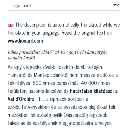
The description is automatically translated while we
translate in your language. Read the original text on
www.lionard.com
Bájos parasztház eladó Val d&#39;Orcia kanyargós
vonalai között
Az egyik legexkluzívabb toszkán domb tetején,
Pienzától és Montepulcianótól nem messze eladó ez a
tekintélyes, 800 nm-es parasztház, 40 000 nm-es
területen, úszómedencével és
határtalan kilátással a
Val d'Orciára.
. Itt, a ciprusok sorában, a
szőlőültetvényekben és az évszázados olajfákkal teli
mezőkben, lehetőség nyílik Olaszország legszebb
falvainak és kastélyainak meglátogatására, amelyek