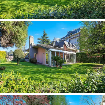
complètent ce niveau, avec un accès direct à l'extérieur
qui rend la vie en plein air tout à fait naturelle pendant
la belle saison.
Au premier étage se trouve la
zone nuit
, avec
trois
chambres
de bonne taille, deux salles de bains et une
terrasse privée
donnant sur le jardin et le cadre
verdoyant du quartier. La disposition des chambres
permet de configurer facilement soit une suite
parentale avec salle de bains dédiée, soit deux
chambres secondaires desservies par l'autre salle de
bains, avec un degré d'indépendance fonctionnelle
appréciable même en cas de séjour prolongé d'invités
ou de membres de la famille.
Le sous-sol abrite une
grande pièce à vivre avec
sanitaires
, un espace polyvalent et lumineux pouvant