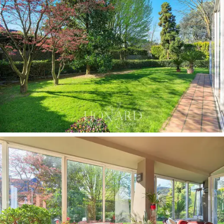
servir de salle de jeux, de home cinéma, de salle de
sport privée, de bureau ou d’espace de vie
supplémentaire pour les invités. Les pièces de
rangement adjacentes garantissent une grande
disponibilité d'espace de stockage, élément toujours
précieux dans une résidence de ce type, tandis que la
cave complète les équipements annexes de la villa. Les
deux garages, dont un double
, permettent de garer
jusqu'à
trois véhicules
, un atout de grande valeur en
milieu urbain.