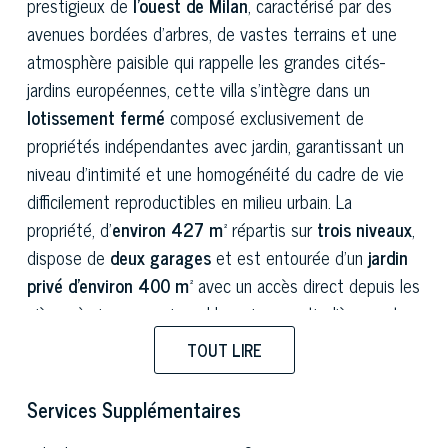
prestigieux de
l'ouest de Milan
, caractérisé par des
avenues bordées d'arbres, de vastes terrains et une
atmosphère paisible qui rappelle les grandes cités-
jardins européennes, cette villa s'intègre dans un
lotissement fermé
composé exclusivement de
propriétés indépendantes avec jardin, garantissant un
niveau d'intimité et une homogénéité du cadre de vie
difficilement reproductibles en milieu urbain. La
propriété, d'
environ 427 m²
répartis sur
trois niveaux
,
dispose de
deux garages
et est entourée d'un
jardin
privé d'environ 400 m²
avec un accès direct depuis les
pièces à vivre, ce qui rend la maison particulièrement
adaptée aux familles avec enfants, à ceux qui
TOUT LIRE
souhaitent profiter de la verdure même en ville et à
tous ceux qui recherchent une résidence aux
Services Supplémentaires
dimensions généreuses dotée de tous les