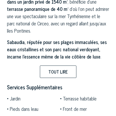
dans un jardin privé de 1540 m²
, bénéficie d'une
terrasse panoramique de 40 m²
d'où l'on peut admirer
une vue spectaculaire sur la mer Tyrrhénienne et le
parc national de Circeo, avec un regard allant jusqu'aux
îles Pontines.
Sabaudia, réputée pour ses plages immaculées, ses
eaux cristallines et son parc national verdoyant,
incarne l'essence même de la vie côtière de luxe
.
Célèbre pour son patrimoine architectural et sa beauté
naturelle, Sabaudia offre non seulement un cadre
TOUT LIRE
pittoresque, mais aussi un mode de vie d'une
tranquillité et d'une intimité inégalées. Entourée par le
Services Supplémentaires
parc national du Circeo, elle offre une biodiversité
Jardin
Terrasse habitable
extraordinaire et la possibilité d'explorer des
environnements naturels d'une rare beauté, des dunes
Pieds dans leau
Front de mer
de sable aux forêts séculaires, des zones humides