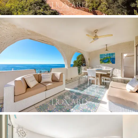
cuisine moderne et bien équipée, ainsi que la salle de
bains de courtoisie, complètent ce niveau. Les suites
du premier étage, chacune avec salle de bain privée,
s'ouvrent sur une terrasse panoramique invitant à
profiter du magnifique panorama qui s'offre à nous. Les
intérieurs sont complétés par le logement indépendant
au rez-de-jardin et la charmante annexe, qui offrent des
espaces autonomes et polyvalents jouissant d'une
totale intimité.
L'extérieur est un véritable chef-d'œuvre
d'aménagement paysager, avec un jardin bien
entretenu de 1540 m² qui s'étend jusqu'à la plage
privée
. L'attention portée aux détails se reflète dans
chaque recoin, du patio organisé pour un déjeuner léger
en plein air à la zone de plage équipée. La propriété est
complétée par un grand parking intérieur couvert pour