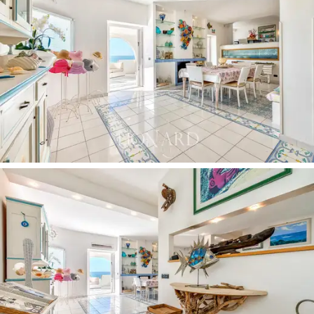
4/5 voitures et une grande salle de service
multifonctionnelle.
Cette
merveilleuse villa de luxe pieds dans l'eau à
vendre à Sabaudia
représente une opportunité unique
de posséder un joyau dans l'endroit le plus fascinant et
le plus recherché de la côte du Latium. Sa
situation
unique
, son accès direct à la plage et ses vues
panoramiques sur la mer Méditerranée et les îles
Pontines font de cette propriété un investissement
précieux et une retraite personnelle d'une rare beauté.