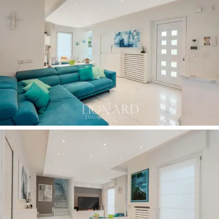
permet également de visiter des villes fascinantes
telles que
Lucques, Pise et Florence
, toutes
facilement accessibles pour des excursions d'une
journée. Avec son espace, son design raffiné et sa
situation enviable, cette villa est parfaite pour ceux qui
recherchent un maximum de confort et une vue
spectaculaire sur la mer.