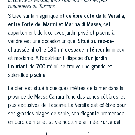
la côte de la Versilia, dans l'une des zones les plus
renommées de Toscane.
Située sur la magnifique et
célèbre côte de la Versilia,
entre Forte dei Marmi et Marina di Massa
, cet
appartement de luxe avec jardin privé et piscine à
vendre est une occasion unique.
Situé au rez-de-
chaussée, il offre 180 m² d'espace intérieur
lumineux
et moderne. A l'extérieur, il dispose d'
un jardin
luxuriant de 700 m²
où se trouve une grande et
splendide
piscine
.
Le bien est situé à quelques mètres de la mer dans la
province de Massa-Carrara, l'une des zones côtières les
plus exclusives de Toscane. La Versilia est célèbre pour
ses grandes plages de sable, son élégante promenade
en bord de mer et sa vie nocturne animée.
Forte dei
Marmi
est réputée pour ses boutiques de haute