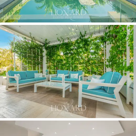
palmiers et des haies qui assurent la plus grande
intimité avec une
piscine moderne
, un salon de jardin
et un solarium. La propriété comprend également des
places de parking privées.
La propriété offre une
grande flexibilité d'utilisation
:
elle peut être utilisée comme résidence privée en
combinant les appartements, ou comme B&B ou
entreprise d'hébergement, en profitant de l'attractivité
de la région et de la qualité des espaces offerts.
Cette propriété de luxe sur la côte de la Versilia est
une occasion à ne pas manquer pour ceux qui
souhaitent investir dans une propriété exclusive dans
l'un des endroits les plus prestigieux de Toscane.
L'emplacement stratégique de cette villa à vendre