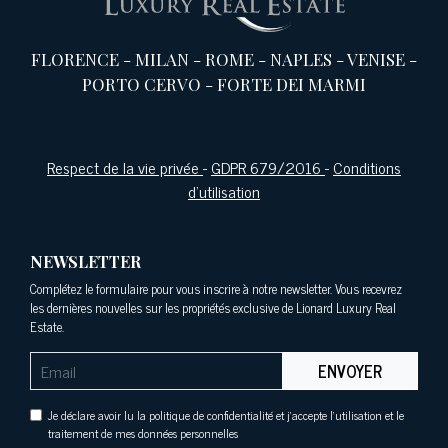
FLORENCE
-
MILAN
-
ROME
-
NAPLES
-
VENISE
-
PORTO CERVO
-
FORTE DEI MARMI
Respect de la vie privée
-
GDPR 679/2016
-
Conditions
d'utilisation
NEWSLETTER
Complétez le formulaire pour vous inscrire à notre newsletter. Vous recevrez
les dernières nouvelles sur les propriétés exclusive de Lionard Luxury Real
Estate.
ENVOYER
Je déclare avoir lu la politique de confidentialité et j'accepte l'utilisation et le
traitement de mes données personnelles