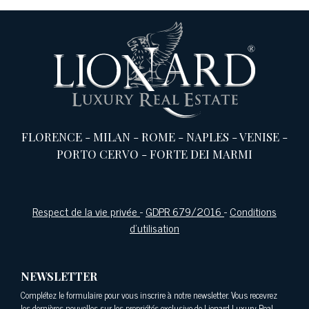
FLORENCE
-
MILAN
-
ROME
-
NAPLES
-
VENISE
-
PORTO CERVO
-
FORTE DEI MARMI
Respect de la vie privée
-
GDPR 679/2016
-
Conditions
d'utilisation
NEWSLETTER
Complétez le formulaire pour vous inscrire à notre newsletter. Vous recevrez
les dernières nouvelles sur les propriétés exclusive de Lionard Luxury Real