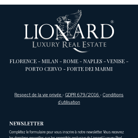
FLORENCE
-
MILAN
-
ROME
-
NAPLES
-
VENISE
-
PORTO CERVO
-
FORTE DEI MARMI
Respect de la vie privée
-
GDPR 679/2016
-
Conditions
d'utilisation
NEWSLETTER
Complétez le formulaire pour vous inscrire à notre newsletter. Vous recevrez
les dernières nouvelles sur les propriétés exclusive de Lionard Luxury Real