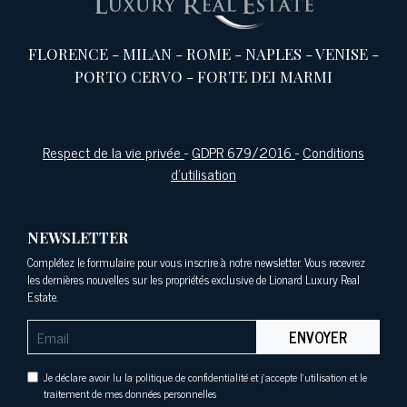
FLORENCE
-
MILAN
-
ROME
-
NAPLES
-
VENISE
-
PORTO CERVO
-
FORTE DEI MARMI
Respect de la vie privée
-
GDPR 679/2016
-
Conditions
d'utilisation
NEWSLETTER
Complétez le formulaire pour vous inscrire à notre newsletter. Vous recevrez
les dernières nouvelles sur les propriétés exclusive de Lionard Luxury Real
Estate.
ENVOYER
Je déclare avoir lu la politique de confidentialité et j'accepte l'utilisation et le
traitement de mes données personnelles