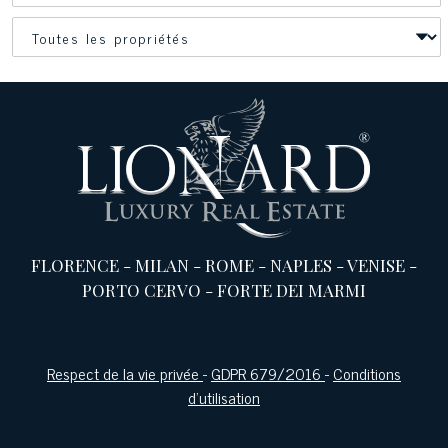
FLORENCE
-
MILAN
-
ROME
-
NAPLES
-
VENISE
-
PORTO CERVO
-
FORTE DEI MARMI
Respect de la vie privée
-
GDPR 679/2016
-
Conditions
d'utilisation