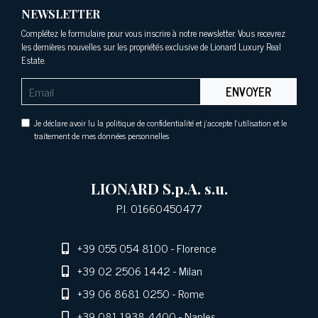
NEWSLETTER
Complétez le formulaire pour vous inscrire à notre newsletter. Vous recevrez
les dernières nouvelles sur les propriétés exclusive de Lionard Luxury Real
Estate.
ENVOYER
Je déclare avoir lu la politique de confidentialité et j'accepte l'utilisation et le
traitement de mes données personnelles
LIONARD S.p.A. s.u.
P.I. 01660450477
+39 055 054 8100
- Florence
+39 02 2506 1442
- Milan
+39 06 8681 0250
- Rome
+39 081 1938 4400
- Naples