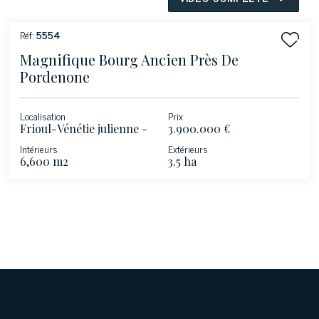
Réf:
5554
Magnifique Bourg Ancien Près De
Pordenone
Localisation
Prix
Frioul-Vénétie julienne -
3.900.000 €
Morsano al Tagliamento
Intérieurs
Extérieurs
- Pordenone
6,600 m2
3.5 ha