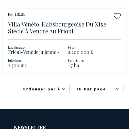
Réf:
13135
Villa Vénéto-Habsbourgeoise Du Xixe
Siècle À Vendre Au Frioul
Localisation
Prix
Frioul-Vénétie julienne -
2.200.000 €
Pordenone
Intérieurs
Extérieurs
2,300 m2
1.7 ha
Ordonner par
18 Par page
NEWSLETTER