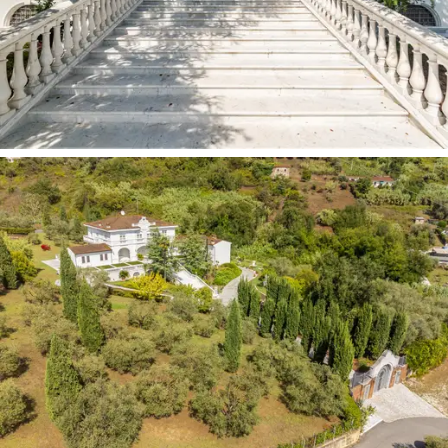
La villa bénéficie d'un emplacement stratégique qui lui
permet d'accéder facilement aux commodités de la
ville de Massa Carrara, ainsi qu'aux nombreuses
attractions culturelles et naturelles de la région
environnante. Sa situation privilégiée permet aux
résidents de jouir d'une intimité inégalée et de vues
panoramiques à couper le souffle sur le paysage
environnant.
En conclusion, cette villa représente une solution de
style de vie prestigieuse et raffinée à Massa Carrara ;
elle offre une opportunité unique de vivre dans l'intimité
et la tranquillité, dans un contexte de beauté naturelle
et de confort inégalés.