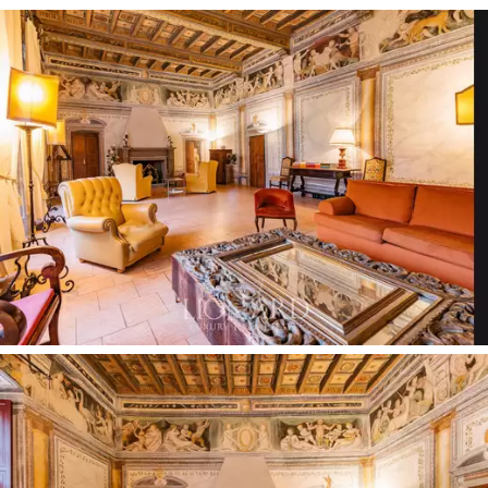
vie, avec cinq grandes salles décorées de fresques,
trois salles de bains, trois cuisines et l'accès à une cour
intérieure avec une véranda, ainsi qu'un petit jardin
privé.
Un magnifique escalier à fresques du XVe siècle mène
au premier étage, qui comprend une grande salle avec
de splendides fresques et une cheminée. Cet étage
comprend également six chambres et six salles de
bains.
Le deuxième étage mansardé, récemment rénové,
comprend quatre autres salons, huit chambres et cinq
salles de bains. Le design moderne et sophistiqué crée