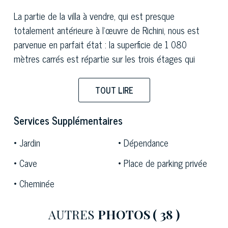
La partie de la villa à vendre, qui est presque
totalement antérieure à l'œuvre de Richini, nous est
parvenue en parfait état : la superficie de 1 080
mètres carrés est répartie sur les trois étages qui
constituent l'aile est de l'édifice, face au jardin d'entrée.
Ainsi distribuée au rez-de-chaussée, au premier étage
TOUT LIRE
et au deuxième étage mansardé, récemment rénovée
avec des matériaux et des finitions de qualité, la
Services Supplémentaires
propriété est actuellement divisée en trois
Jardin
Dépendance
appartements indépendants, qui peuvent être reliés à
l'intérieur par des accès spéciaux qui ont été fermés
Cave
Place de parking privée
ces dernières années pour diviser la propriété.
Cheminée
AUTRES
PHOTOS
( 38 )
Au rez-de-chaussée, on trouve les élégants espaces de