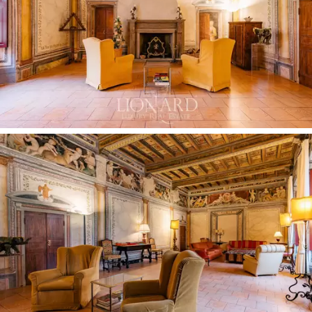
un jeu de contrastes harmonieux avec les étages
inférieurs, qui se caractérisent par un style plus
classique, conforme au goût des propriétés historiques
les plus prestigieuses, dans lequel prédomine l'élément
pictural des frères Giovanni, Stefano et Giuseppe
Montalto, artistes réputés du XVIIe siècle.
Deux allées permettant le stationnement de plusieurs
voitures et un grand garage complètent cette luxueuse
propriété à vendre dans la banlieue de Milan.