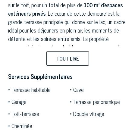
sur le toit, pour un total de plus de
100 m² d'espaces
extérieurs privés
. Le cœur de cette demeure est la
grande terrasse principale qui donne sur le lac, un cadre
idéal pour les déjeuners en plein air, les moments de
détente et les soirées entre amis. La propriété
comprend également un
double garage
, une
cave
, la
climatisation dans toutes les pièces, une
cheminée
et
TOUT LIRE
la possibilité d'installer une piscine sur le toit.
Services Supplémentaires
Située dans un emplacement privilégié et ensoleillé,
cette
résidence exclusive
domine le paysage
Terrasse habitable
Cave
environnant, offrant une
vue imprenable sur le lac
et
Garage
Terrasse panoramique
une atmosphère intime et détendue. Le quartier,
plongé dans la verdure et le calme, est parfait pour
Toit-terrasse
Double vitrage
ceux qui recherchent la tranquillité sans renoncer au
Cheminée
confort des services. Le centre renommé de