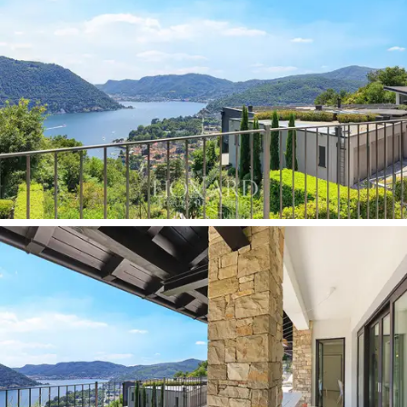
accord avec les canons du
confort moderne
et de la
vivabilité quotidienne.
Les
espaces intérieurs
, répartis sur trois niveaux, sont
accueillants, fonctionnels et conçus pour accueillir
jusqu'à dix personnes dans un confort absolu. Au rez-
de-chaussée, directement relié au double garage, se
trouvent une zone de service avec
lave-linge
et une
première entrée. En montant à l'étage principal, on
accède à la
pièce à vivre
, un espace lumineux et
convivial composé d'un salon avec
cheminée
, d'une
salle à manger et d'une
cuisine équipée
. À ce niveau
se trouve également une première chambre avec un lit
double et une salle de bains indépendante. De là, on
accède à une
terrasse d'environ 80 m²
, en partie
couverte, équipée d'un coin repas extérieur et de