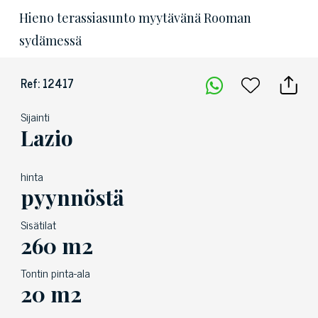
Hieno terassiasunto myytävänä Rooman
sydämessä
Ref: 12417
Sijainti
Lazio
hinta
pyynnöstä
Sisätilat
260 m2
Tontin pinta-ala
20 m2