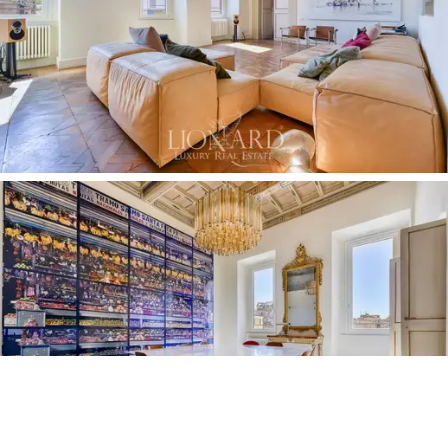
omaisuuden
, joka yhdistää
kauneuden, strategisen
sijainnin ja aitouden.