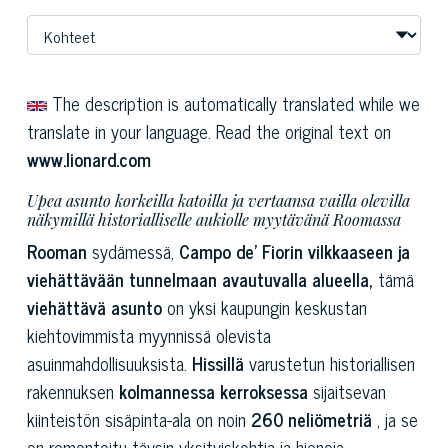
The description is automatically translated while we
translate in your language. Read the original text on
www.lionard.com
Upea asunto korkeilla katoilla ja vertaansa vailla olevilla
näkymillä historialliselle aukiolle myytävänä Roomassa
Rooman
sydämessä,
Campo de' Fiorin vilkkaaseen ja
viehättävään tunnelmaan avautuvalla alueella,
tämä
viehättävä asunto
on yksi kaupungin keskustan
kiehtovimmista myynnissä olevista
asuinmahdollisuuksista.
Hissillä
varustetun historiallisen
rakennuksen
kolmannessa kerroksessa
sijaitsevan
kiinteistön sisäpinta-ala on noin
260 neliömetriä
, ja se
on remontoitu täysin yksityiskohtia ja hienoja