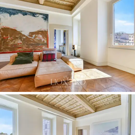
kokea kaupunki ulkona, siemailla drinkki auringonlaskun
aikaan tai toivottaa vieraat tervetulleiksi todella
eksklusiivisessa ympäristössä.
Hissin olemassaolo,
äänieristetyt kaksinkertaiset ikkunat
ja jo tehty
täydellinen remontti tekevät kiinteistöstä
asumiskelpoisen ja mukavan heti.
Tämä
viehättävä kartano
on ainutlaatuinen tarjous
Rooman kiinteistömaailmassa, täydellinen niille, jotka
haluavat asua tai sijoittaa ikoniseen ja poikkeuksellisen
keskeiseen paikkaan luopumatta
yksityisyydestä,
mukavuudesta ja hienostuneisuudesta
. Campo de'
Fiori on yksi harvoista aukioista maailmassa, joka pystyy
kertomaan kokonaisen kaupungin elämästä, kulttuurista
ja sielusta. Täällä ostaminen tarkoittaa jokaista päivää
uppoutumista
ainutlaatuiseen historialliseen
perintöön
tietoisena siitä, että omistat
harvinaisen