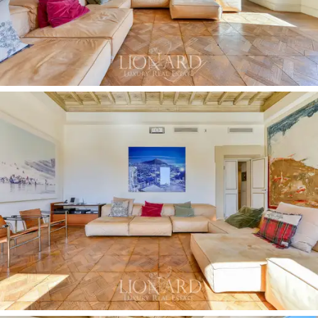
ympäristöön, jossa
oleskelutila
koostuu
takallisesta
olohuoneesta,
ruokailuhuoneesta
ja
amerikkalaistyylisestä keittiöstä, jonka
ruostumattomasta teräksestä
valmistetut huonekalut
luovat elegantin kontrastin värilliselle lattialle ja
perinteiselle arkkitehtuurille. Makuutilaan kuuluu
päämakuuhuone
, jossa on
kaksi vaatehuonetta
ja
tilava kylpyhuone, sekä toinen makuuhuone. Kaikille
huoneille on ominaista
huomattava valoisuus.
Yksityiselle terassille,
joka on harvinainen ominaisuus
kaupungin keskustassa, pääsee keittiöstä pienen
sisäpihan ja
kätevän portaikon
kautta. Terassi tarjoaa
esteettömän näkymän roomalaisten kattojen ylle
ja
aurinkoisen sijainnin, joka on ihanteellinen
luonnonvalon
nauttimiseen koko päivän.
Se on täydellinen paikka