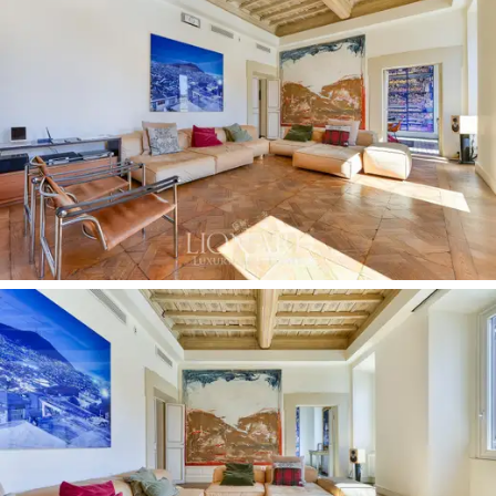
kuuluisimmista monumenteista
, mutta myös
autenttisimmasta arjesta, joka koostuu kahviloista,
ravintoloista, kirjakaupoista, gallerioista ja paikallisista
aktiviteeteista.
Asunto sijaitsee hyvin säilyneessä
historiallisessa
rakennuksessa
, jossa on hissi ja tyylikkäät yhteiset
tilat. Kiinteistön remontissa on kunnioitettu
hienovaraisesti alkuperäistä arkkitehtonista
identiteettiä ja korostettu arvokkaita elementtejä,
kuten
koristeellisia puukattoja
, puulattioita ja klassisia
yksityiskohtia, jotka on yhdistetty nykyaikaiseen
viimeistelyyn. Erityisesti
päämakuuhuoneessa
on
restauroitu antiikkifresko,
joka antaa ainutlaatuisuutta
ja kulttuuriarvoa yksityiselle ympäristölle.
Asunnon sisäänkäynti johtaa tilavaan ja tyylikkääseen